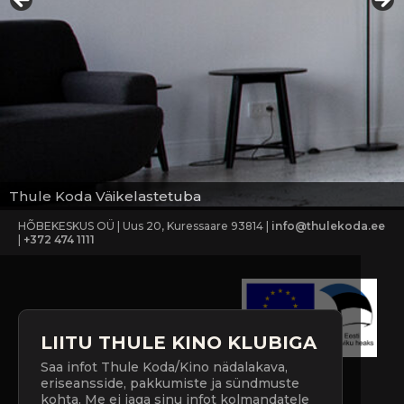
Thule Koda Väikelastetuba
HÕBEKESKUS OÜ | Uus 20, Kuressaare 93814 |
info@thulekoda.ee
|
+372 474 1111
LIITU THULE KINO KLUBIGA
Saa infot Thule Koda/Kino nädalakava,
eriseansside, pakkumiste ja sündmuste
kohta. Me ei jaga sinu infot kolmandatele