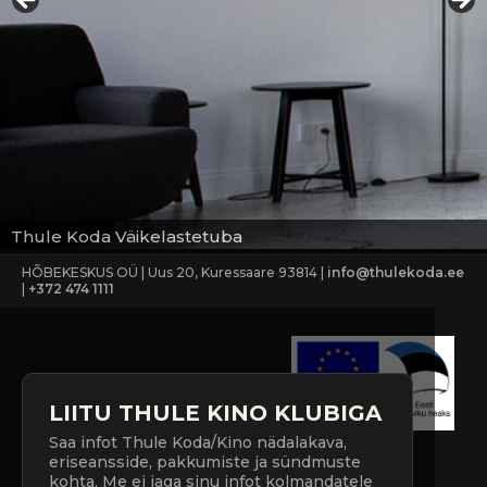
Thule Koda Väikelastetuba
HÕBEKESKUS OÜ | Uus 20, Kuressaare 93814 |
info@thulekoda.ee
|
+372 474 1111
LIITU THULE KINO KLUBIGA
Saa infot Thule Koda/Kino nädalakava,
eriseansside, pakkumiste ja sündmuste
kohta. Me ei jaga sinu infot kolmandatele