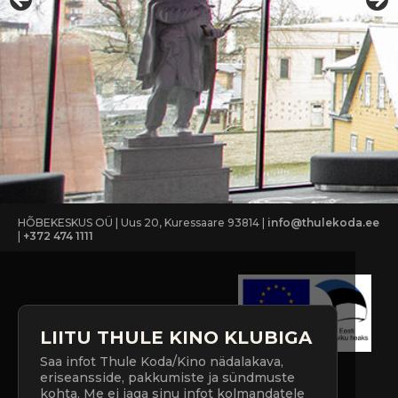
HÕBEKESKUS OÜ | Uus 20, Kuressaare 93814 |
info@thulekoda.ee
|
+372 474 1111
LIITU THULE KINO KLUBIGA
Saa infot Thule Koda/Kino nädalakava,
eriseansside, pakkumiste ja sündmuste
kohta. Me ei jaga sinu infot kolmandatele