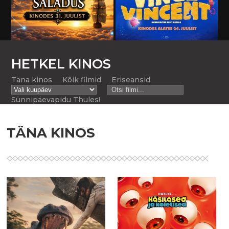
HETKEL KINOS
Täna kinos
Kõik filmid
Eriseansid
Sünnipäevapidu Thules!
TÄNA KINOS