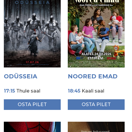
ODÜSSEIA
NOORED EMAD
17:15
Thule saal
18:45
Kaali saal
OSTA PILET
OSTA PILET