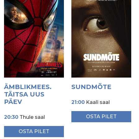
ÄMBLIKMEES.
SUNDMÕTE
TÄITSA UUS
PÄEV
21:00
Kaali saal
OSTA PILET
20:30
Thule saal
OSTA PILET