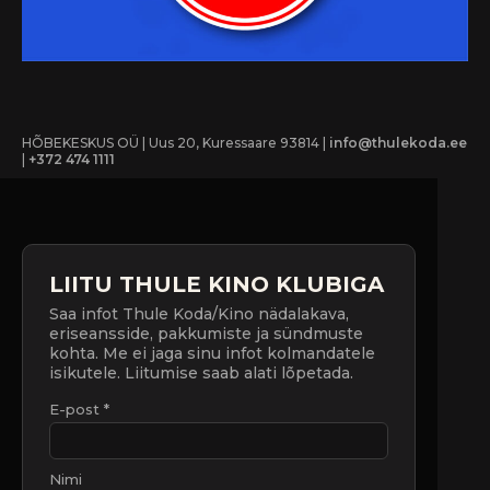
HÕBEKESKUS OÜ | Uus 20, Kuressaare 93814 |
info@thulekoda.ee
|
+372 474 1111
LIITU THULE KINO KLUBIGA
Saa infot Thule Koda/Kino nädalakava,
eriseansside, pakkumiste ja sündmuste
kohta. Me ei jaga sinu infot kolmandatele
isikutele. Liitumise saab alati lõpetada.
E-post *
Nimi