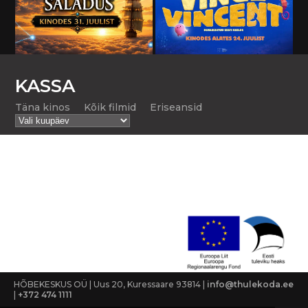
KASSA
Täna kinos
Kõik filmid
Eriseansid
HÕBEKESKUS OÜ | Uus 20, Kuressaare 93814 |
info@thulekoda.ee
|
+372 474 1111