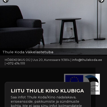
Thule Koda Väikelastetuba
HÕBEKESKUS OÜ | Uus 20, Kuressaare 93814 |
info@thulekoda.ee
|
+372 474 1111
LIITU THULE KINO KLUBIGA
Saa infot Thule Koda/Kino nädalakava,
eriseansside, pakkumiste ja sündmuste
kohta. Me ei jaga sinu infot kolmandatele