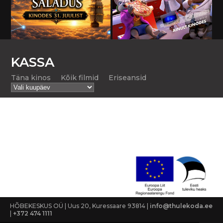
KASSA
Täna kinos
Kõik filmid
Eriseansid
HÕBEKESKUS OÜ | Uus 20, Kuressaare 93814 |
info@thulekoda.ee
|
+372 474 1111