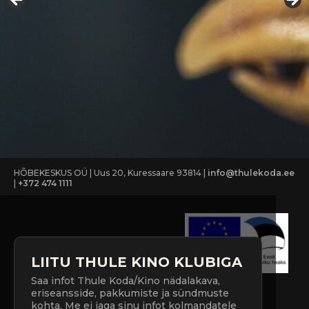
HÕBEKESKUS OÜ | Uus 20, Kuressaare 93814 |
info@thulekoda.ee
|
+372 474 1111
LIITU THULE KINO KLUBIGA
Saa infot Thule Koda/Kino nädalakava,
eriseansside, pakkumiste ja sündmuste
kohta. Me ei jaga sinu infot kolmandatele