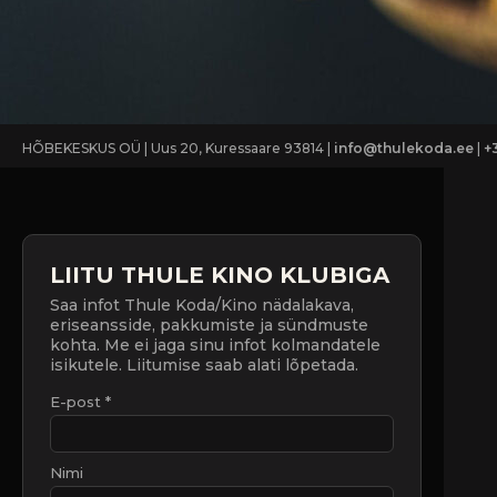
HÕBEKESKUS OÜ | Uus 20, Kuressaare 93814 |
info@thulekoda.ee
|
+
LIITU THULE KINO KLUBIGA
Saa infot Thule Koda/Kino nädalakava,
eriseansside, pakkumiste ja sündmuste
kohta. Me ei jaga sinu infot kolmandatele
isikutele. Liitumise saab alati lõpetada.
E-post *
Nimi