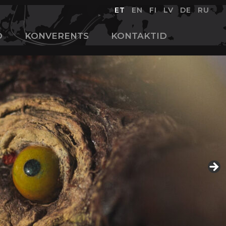
ET
EN
FI
LV
DE
RU
D
KONVERENTS
KONTAKTID