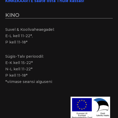
KINKEKAARTE saate osta Thule kassas!
KINO
Suvel & Koolivaheaegadel:
E-L kell 11-22*,
P kell 11-18*
Sügis-Talv perioodil:
E-K kell 15-22*
N-L kell 11-22*
P kell 11-18*
*viimase seansi alguseni