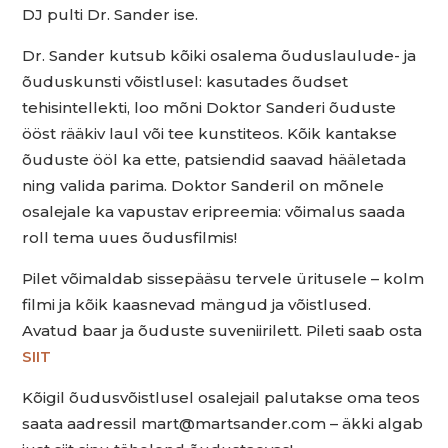
DJ pulti Dr. Sander ise.
Dr. Sander kutsub kõiki osalema õuduslaulude- ja
õuduskunsti võistlusel: kasutades õudset
tehisintellekti, loo mõni Doktor Sanderi õuduste
ööst rääkiv laul või tee kunstiteos. Kõik kantakse
õuduste ööl ka ette, patsiendid saavad hääletada
ning valida parima. Doktor Sanderil on mõnele
osalejale ka vapustav eripreemia: võimalus saada
roll tema uues õudusfilmis!
Pilet võimaldab sissepääsu tervele üritusele – kolm
filmi ja kõik kaasnevad mängud ja võistlused.
Avatud baar ja õuduste suveniirilett. Pileti saab osta
SIIT
Kõigil õudusvõistlusel osalejail palutakse oma teos
saata aadressil mart@martsander.com – äkki algab