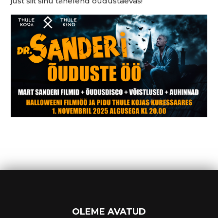
just siit sinu tähelend õudustaevas!
OLEME AVATUD