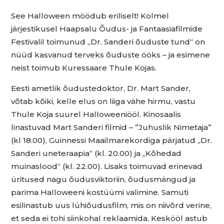
See Halloween möödub eriliselt! Kolmel
järjestikusel Haapsalu Õudus- ja Fantaasiafilmide
Festivalil toimunud „Dr. Sanderi õuduste tund“ on
nüüd kasvanud terveks õuduste ööks – ja esimene
neist toimub Kuressaare Thule Kojas.
Eesti ametlik õudustedoktor, Dr. Mart Sander,
võtab kõiki, kelle elus on liiga vähe hirmu, vastu
Thule Koja suurel Halloweeniööl. Kinosaalis
linastuvad Mart Sanderi filmid – ”Juhuslik Nimetaja”
(kl 18.00), Guinnessi Maailmarekordiga pärjatud „Dr.
Sanderi uneteraapia“ (kl. 20.00) ja „Kõhedad
muinaslood“ (kl. 22.00). Lisaks toimuvad erinevad
üritused nagu õudusviktoriin, õudusmängud ja
parima Halloweeni kostüümi valimine. Samuti
esilinastub uus lühiõudusfilm, mis on niivõrd verine,
et seda ei tohi siinkohal reklaamida. Keskööl astub