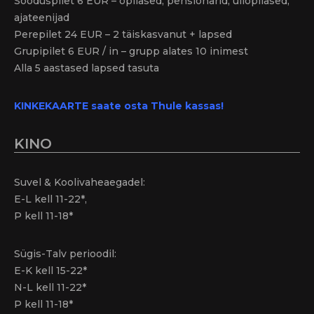
Sooduspilet 6 EUR – õpilased, pensionärid, üliõpilased,
ajateenijad
Perepilet 24 EUR – 2 täiskasvanut + lapsed
Grupipilet 6 EUR / in – grupp alates 10 inimest
Alla 5 aastased lapsed tasuta
KINKEKAARTE saate osta Thule kassas!
KINO
Suvel & Koolivaheaegadel:
E-L kell 11-22*,
P kell 11-18*
Sügis-Talv perioodil:
E-K kell 15-22*
N-L kell 11-22*
P kell 11-18*