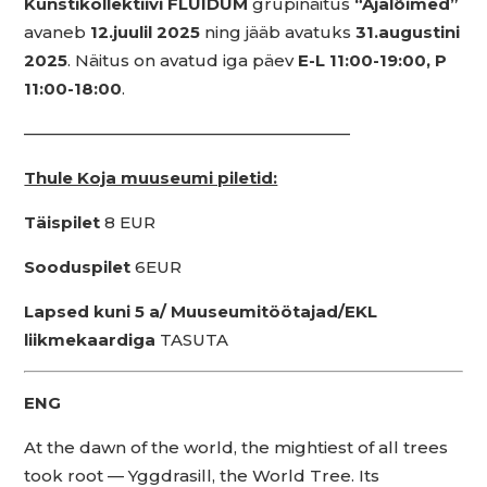
Kunstikollektiivi FLUIDUM
grupinäitus
“Ajalõimed”
avaneb
12.juulil 2025
ning jääb avatuks
31.augustini
2025
. Näitus on avatud iga päev
E-L 11:00-19:00, P
11:00-18:00
.
————————————————————
Thule Koja muuseumi piletid:
Täispilet
8 EUR
Sooduspilet
6EUR
Lapsed kuni 5 a/ Muuseumitöötajad/EKL
liikmekaardiga
TASUTA
ENG
At the dawn of the world, the mightiest of all trees
took root — Yggdrasill, the World Tree. Its