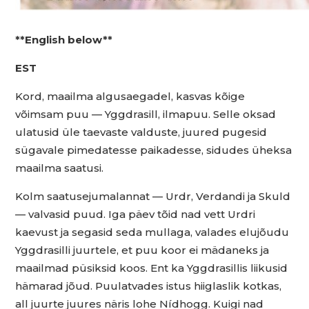
**English below**
EST
Kord, maailma algusaegadel, kasvas kõige
võimsam puu — Yggdrasill, ilmapuu. Selle oksad
ulatusid üle taevaste valduste, juured pugesid
sügavale pimedatesse paikadesse, sidudes üheksa
maailma saatusi.
Kolm saatusejumalannat — Urdr, Verdandi ja Skuld
— valvasid puud. Iga päev tõid nad vett Urdri
kaevust ja segasid seda mullaga, valades elujõudu
Yggdrasilli juurtele, et puu koor ei mädaneks ja
maailmad püsiksid koos. Ent ka Yggdrasillis liikusid
hämarad jõud. Puulatvades istus hiiglaslik kotkas,
all juurte juures näris lohe Nídhogg. Kuigi nad