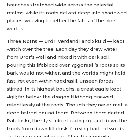
branches stretched wide across the celestial
realms, while its roots delved deep into shadowed
places, weaving together the fates of the nine
worlds.
Three Norns — Urdr, Verdandi, and Skuld — kept
watch over the tree. Each day they drew water
from Urdr’s well and mixed it with dark soil,
pouring this lifeblood over Yggdrasill’s roots so its
bark would not wither, and the worlds might hold
fast. Yet even within Yggdrasill, unseen forces
stirred. In its highest boughs, a great eagle kept
vigil; far below, the dragon Nídhogg gnawed
relentlessly at the roots. Though they never met, a
deep hatred bound them. Between them darted
Ratatoskr, the sly squirrel, racing up and down the
trunk from dawn till dusk, ferrying barbed words
and venomous whispers. Thus their enmity