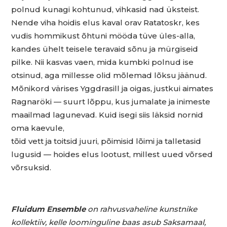
polnud kunagi kohtunud, vihkasid nad üksteist.
Nende viha hoidis elus kaval orav Ratatoskr, kes
vudis hommikust õhtuni mööda tüve üles-alla,
kandes ühelt teisele teravaid sõnu ja mürgiseid
pilke. Nii kasvas vaen, mida kumbki polnud ise
otsinud, aga millesse olid mõlemad lõksu jäänud.
Mõnikord värises Yggdrasill ja oigas, justkui aimates
Ragnaröki — suurt lõppu, kus jumalate ja inimeste
maailmad lagunevad. Kuid isegi siis läksid nornid
oma kaevule,
tõid vett ja toitsid juuri, põimisid lõimi ja talletasid
lugusid — hoides elus lootust, millest uued võrsed
võrsuksid.
Fluidum Ensemble
on rahvusvaheline kunstnike
kollektiiv, kelle loominguline baas asub Saksamaal,