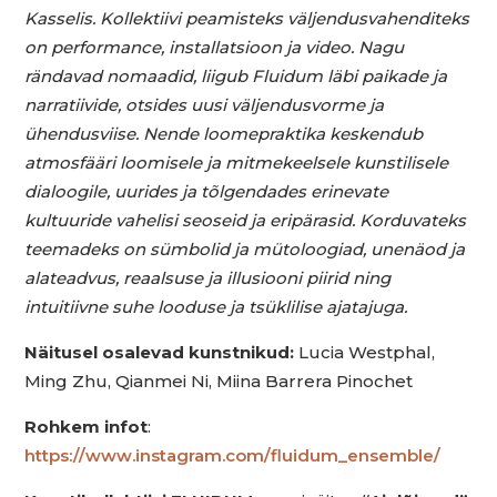
Kasselis. Kollektiivi peamisteks väljendusvahenditeks
on performance, installatsioon ja video. Nagu
rändavad nomaadid, liigub Fluidum läbi paikade ja
narratiivide, otsides uusi väljendusvorme ja
ühendusviise. Nende loomepraktika keskendub
atmosfääri loomisele ja mitmekeelsele kunstilisele
dialoogile, uurides ja tõlgendades erinevate
kultuuride vahelisi seoseid ja eripärasid. Korduvateks
teemadeks on sümbolid ja mütoloogiad, unenäod ja
alateadvus, reaalsuse ja illusiooni piirid ning
intuitiivne suhe looduse ja tsüklilise ajatajuga.
Näitusel osalevad kunstnikud:
Lucia Westphal,
Ming Zhu, Qianmei Ni, Miina Barrera Pinochet
Rohkem infot
:
https://www.instagram.com/fluidum_ensemble/