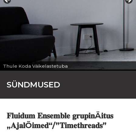
SÜNDMUSED
𝐅𝐥𝐮𝐢𝐝𝐮𝐦 𝐄𝐧𝐬𝐞𝐦𝐛𝐥𝐞 𝐠𝐫𝐮𝐩𝐢𝐧Ä𝐢𝐭𝐮𝐬
„𝐀𝐣𝐚𝐥Õ𝐢𝐦𝐞𝐝“/”𝐓𝐢𝐦𝐞𝐭𝐡𝐫𝐞𝐚𝐝𝐬”