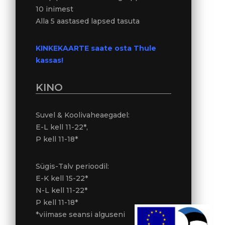
10 inimest
Alla 5 aastased lapsed tasuta
KINKEKAARTE saate osta Thule
kassas!
KINO
Suvel & Koolivaheaegadel:
E-L kell 11-22*,
P kell 11-18*
Sügis-Talv perioodil:
E-K kell 15-22*
N-L kell 11-22*
P kell 11-18*
*viimase seansi alguseni