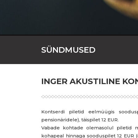
SÜNDMUSED
INGER AKUSTILINE K
Kontserdi piletid eelmüügis soodusp
pensionäridele), täispilet 12 EUR.
Vabade kohtade olemasolul piletid m
kohapeal hinnaga sooduspilet 12 EUR (õp