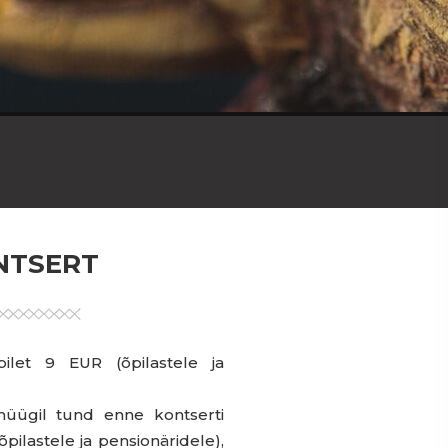
ONTSERT
ilet 9 EUR (õpilastele ja
üügil tund enne kontserti
ilastele ja pensionäridele),