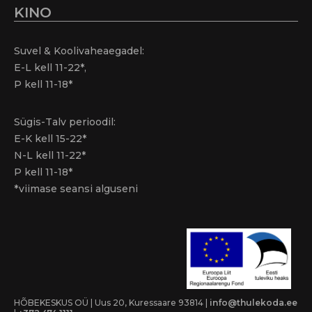
KINO
Suvel & Koolivaheaegadel:
E-L kell 11-22*,
P kell 11-18*
Sügis-Talv perioodil:
E-K kell 15-22*
N-L kell 11-22*
P kell 11-18*
*viimase seansi alguseni
HÕBEKESKUS OÜ | Uus 20, Kuressaare 93814 |
info@thulekoda.ee