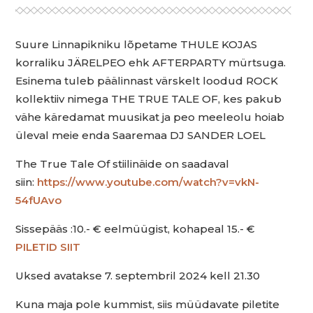
Suure Linnapikniku lõpetame THULE KOJAS
korraliku JÄRELPEO ehk AFTERPARTY mürtsuga.
Esinema tuleb päälinnast värskelt loodud ROCK
kollektiiv nimega THE TRUE TALE OF, kes pakub
vähe käredamat muusikat ja peo meeleolu hoiab
üleval meie enda Saaremaa DJ SANDER LOEL
The True Tale Of stiilinäide on saadaval
siin:
https://www.youtube.com/watch?v=vkN-
54fUAvo
Sissepääs :10.- € eelmüügist, kohapeal 15.- €
PILETID SIIT
Uksed avatakse 7. septembril 2024 kell 21.30
Kuna maja pole kummist, siis müüdavate piletite