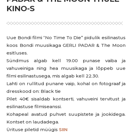
KINO-S
Uue Bondi filmi “No Time To Die” pidulik esilinastus
koos Bondi muusikaga GERLI PADAR & The Moon
esitluses.
Sündmus algab kell 19.00 punase vaiba ja
vahuveiniga ning hea muusikaga ja lõppeb uue
filmi esilinastusega, mis algab kell 22.30.
Lahti on rullitud punane vaip, kohal on fotograaf ja
dresskood on: Black tie
Pilet 40€ sisaldab kontserti, vahuveini tervitust ja
esilinastuse filmiseanssi.
Kohapeal avatud puhvet suupistete ja jookidega.
Kontset on laudadega.
Ürituse piletid müügis
SIIN