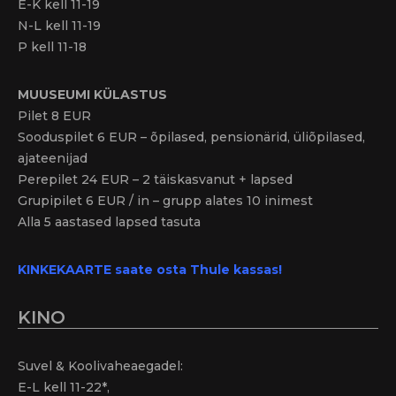
E-K kell 11-19
N-L kell 11-19
P kell 11-18
MUUSEUMI KÜLASTUS
Pilet 8 EUR
Sooduspilet 6 EUR – õpilased, pensionärid, üliõpilased,
ajateenijad
Perepilet 24 EUR – 2 täiskasvanut + lapsed
Grupipilet 6 EUR / in – grupp alates 10 inimest
Alla 5 aastased lapsed tasuta
KINKEKAARTE saate osta Thule kassas!
KINO
Suvel & Koolivaheaegadel:
E-L kell 11-22*,