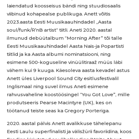
laiendatud koosseisus bändi ning stuudiosaalis
viibinud kohapealse publikuga. Anett võitis
2023.aasta Eesti Muusikaauhindadel „Aasta
soul/funk/R’nB artist“ tiitli. Aneti 2020. aastal
ilmunud debüütalbum “Morning After” tõi talle
Eesti Muusikaauhindadel Aasta Nais-ja Popartisti
tiitlid ja ka Aasta albumi nominatsiooni, ning
esimene 500-koguseline vinüülitiraaž müüs läbi
vähem kui 9 kuuga. Käesoleva aasta kevadel astus
Anett üles Liverpool Sound City esitlusfestivalil
Inglismaal ning suvel ilmus Aneti esimene
rahvusvaheline koostöösingel “You Got Love”, mille
produtseeris Pearse Macintyre (UK), kes on
töötanud teiste seas ka Gregory Porteriga.
2020. aastal pälvis Anett avalikkuse tähelepanu
Eesti Laulu superfinalisti ja välisžürii favoriidina, koos