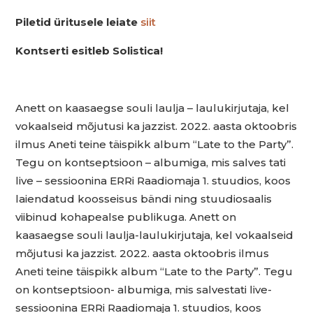
Piletid üritusele leiate
siit
Kontserti esitleb Solistica!
Anett on kaasaegse souli laulja – laulukirjutaja, kel
vokaalseid mõjutusi ka jazzist. 2022. aasta oktoobris
ilmus Aneti teine täispikk album “Late to the Party”.
Tegu on kontseptsioon – albumiga, mis salves tati
live – sessioonina ERRi Raadiomaja 1. stuudios, koos
laiendatud koosseisus bändi ning stuudiosaalis
viibinud kohapealse publikuga. Anett on
kaasaegse souli laulja-laulukirjutaja, kel vokaalseid
mõjutusi ka jazzist. 2022. aasta oktoobris ilmus
Aneti teine täispikk album “Late to the Party”. Tegu
on kontseptsioon- albumiga, mis salvestati live-
sessioonina ERRi Raadiomaja 1. stuudios, koos