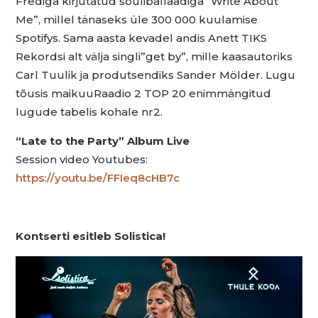
Frediga kirjutatud souliballaadiga “Write About
Me”, millel tänaseks üle 300 000 kuulamise
Spotifys. Sama aasta kevadel andis Anett TIKS
Rekordsi alt välja singli”get by”, mille kaasautoriks
Carl Tuulik ja produtsendiks Sander Mölder. Lugu
tõusis maikuuRaadio 2 TOP 20 enimmängitud
lugude tabelis kohale nr2.
“Late to the Party” Album Live
Session video Youtubes:
https://youtu.be/FFIeq8cHB7c
Kontserti esitleb Solistica!