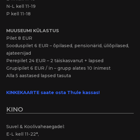
N-L kell 11-19
P kell 11-18
MUUSEUMI KÜLASTUS
Pilet 8 EUR
Sooduspilet 6 EUR – õpilased, pensionärid, üliõpilased,
ajateenijad
Perepilet 24 EUR – 2 täiskasvanut + lapsed
Grupipilet 6 EUR / in – grupp alates 10 inimest
Alla 5 aastased lapsed tasuta
KINKEKAARTE saate osta Thule kassas!
KINO
Suvel & Koolivaheaegadel:
E-L kell 11-22*,