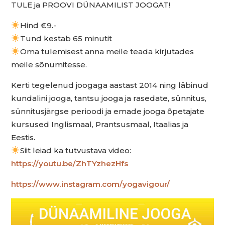
TULE ja PROOVI DÜNAAMILIST JOOGAT!
Hind €9.-
Tund kestab 65 minutit
Oma tulemisest anna meile teada kirjutades
meile sõnumitesse.
Kerti tegelenud joogaga aastast 2014 ning läbinud
kundalini jooga, tantsu jooga ja rasedate, sünnitus,
sünnitusjärgse perioodi ja emade jooga õpetajate
kursused Inglismaal, Prantsusmaal, Itaalias ja
Eestis.
Siit leiad ka tutvustava video:
https://youtu.be/ZhTYzhezHfs
https://www.instagram.com/yogavigour/