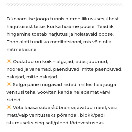
Dünaamilise jooga tunnis oleme liikuvuses ühest
harjutusest teise, kui ka hoiame poose. Teadlik
hingamine toetab harjutusi ja hoiatavaid poose.
Toon alati tundi ka meditatsiooni, mis võib olla
mitmekesine.
Oodatud on kõik – algajad, edasijõudnud,
noored ja vanemad, paenduvad, mitte paenduvad,
oskajad, mitte oskajad.
Selga pane mugavad riided, milles hea jooga
venitusi teha. Soovitan kanda heledamat värvi
riideid.
Võta kaasa sõber/sõbranna, avatud meel, vesi,
matt/vaip venitusteks põrandal, blokk/padi
istumuseks ning sall/pleed lõdevestuseks.