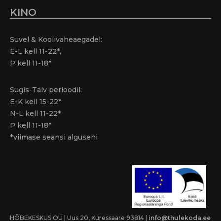
KINO
Suvel & Koolivaheaegadel:
E-L kell 11-22*,
P kell 11-18*
Sügis-Talv perioodil:
E-K kell 15-22*
N-L kell 11-22*
P kell 11-18*
*viimase seansi alguseni
HÕBEKESKUS OÜ | Uus 20, Kuressaare 93814 |
info@thulekoda.ee