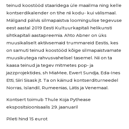
teinud koostööd staaridega üle maailma ning kelle
kontserdikalender on tihe nii kodu- kui välismaal.
Mälgand pälvis silmapaistva loomingulise tegevuse
eest aastal 2019 Eesti Kultuurkapitali helikunsti
sihtkapitali aastapreemia. Ahto Abner on üks
muusikaliselt aktiivsemaid trummareid Eestis, kes
on samuti teinud koostööd kõige silmapaistvamate
muusikutega rahvusvahelisel tasemel. Nii on ta
kaasa teinud ja tegev mitmetes pop- ja
jazzprojektides, sh MiaMee, Ewert Sundja, Eda-Ines
Etti, Siiri Sisask jt. Ta on käinud kontserditurneedel
Norras, Islandil, Rumeenias, Lätis ja Venemaal.
Kontsert toimub Thule Koja Pythease
ekspositsioonisaalis 29. jaanuaril
Pileti hind 15 eurot