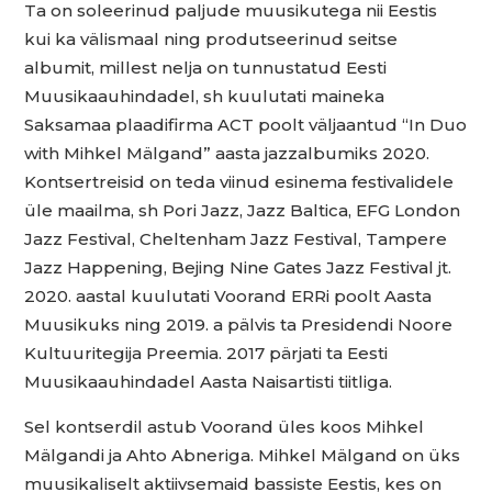
Ta on soleerinud paljude muusikutega nii Eestis
kui ka välismaal ning produtseerinud seitse
albumit, millest nelja on tunnustatud Eesti
Muusikaauhindadel, sh kuulutati maineka
Saksamaa plaadifirma ACT poolt väljaantud “In Duo
with Mihkel Mälgand” aasta jazzalbumiks 2020.
Kontsertreisid on teda viinud esinema festivalidele
üle maailma, sh Pori Jazz, Jazz Baltica, EFG London
Jazz Festival, Cheltenham Jazz Festival, Tampere
Jazz Happening, Bejing Nine Gates Jazz Festival jt.
2020. aastal kuulutati Voorand ERRi poolt Aasta
Muusikuks ning 2019. a pälvis ta Presidendi Noore
Kultuuritegija Preemia. 2017 pärjati ta Eesti
Muusikaauhindadel Aasta Naisartisti tiitliga.
Sel kontserdil astub Voorand üles koos Mihkel
Mälgandi ja Ahto Abneriga. Mihkel Mälgand on üks
muusikaliselt aktiivsemaid bassiste Eestis, kes on