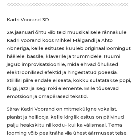
Kadri Voorand 3D
29. jaanuari õhtu viib teid muusikalisele rännakule
Kadri Voorand koos Mihkel Mälgandi ja Ahto
Abneriga, kelle esituses kuuleb originaalloomingut
häälele, bassile, klaverile ja trummidele. Ruumi
jagub improvisatsioonile, mida ehivad õhulised
elektroonilised efektid ja hingestatud poeesia.
Stiililisi piire endale ei seata, kokku sulatatakse popi,
folgi, jazzi ja isegi roki elemente. Esile tõusevad
emotsioon ja omapärased tekstid.
Särav Kadri Voorand on mitmekülgne vokalist,
pianist ja helilooja, kelle kirglik esitus on pälvinud
palju heakskiitu nii kodu- kui ka välismaal. Tema
looming võib pealtnäha viia ühest äärmusest teise.