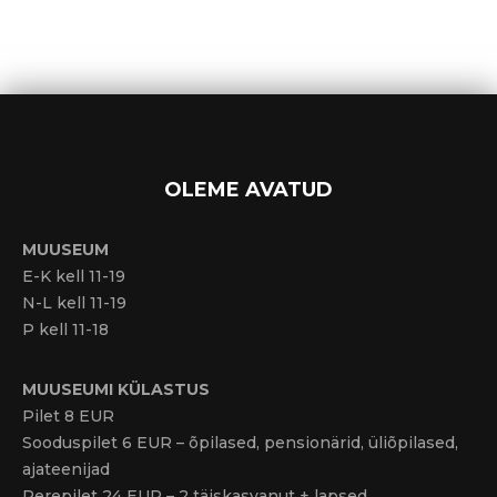
OLEME AVATUD
MUUSEUM
E-K kell 11-19
N-L kell 11-19
P kell 11-18
MUUSEUMI KÜLASTUS
Pilet 8 EUR
Sooduspilet 6 EUR – õpilased, pensionärid, üliõpilased,
ajateenijad
Perepilet 24 EUR – 2 täiskasvanut + lapsed