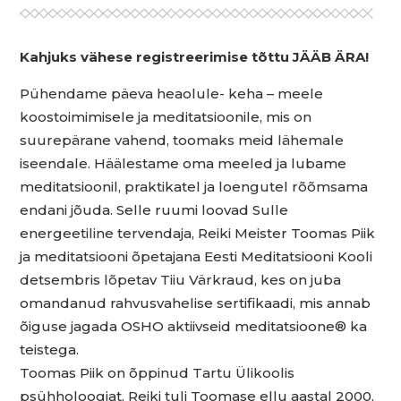
Kahjuks vähese registreerimise tõttu JÄÄB ÄRA!
Pühendame päeva heaolule- keha – meele
koostoimimisele ja meditatsioonile, mis on
suurepärane vahend, toomaks meid lähemale
iseendale. Häälestame oma meeled ja lubame
meditatsioonil, praktikatel ja loengutel rõõmsama
endani jõuda. Selle ruumi loovad Sulle
energeetiline tervendaja, Reiki Meister Toomas Piik
ja meditatsiooni õpetajana Eesti Meditatsiooni Kooli
detsembris lõpetav Tiiu Värkraud, kes on juba
omandanud rahvusvahelise sertifikaadi, mis annab
õiguse jagada OSHO aktiivseid meditatsioone® ka
teistega.
Toomas Piik on õppinud Tartu Ülikoolis
psühholoogiat, Reiki tuli Toomase ellu aastal 2000,