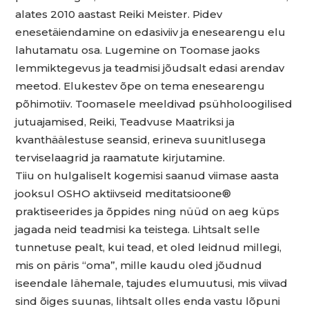
alates 2010 aastast Reiki Meister. Pidev
enesetäiendamine on edasiviiv ja enesearengu elu
lahutamatu osa. Lugemine on Toomase jaoks
lemmiktegevus ja teadmisi jõudsalt edasi arendav
meetod. Elukestev õpe on tema enesearengu
põhimotiiv. Toomasele meeldivad psühholoogilised
jutuajamised, Reiki, Teadvuse Maatriksi ja
kvanthäälestuse seansid, erineva suunitlusega
terviselaagrid ja raamatute kirjutamine.
Tiiu on hulgaliselt kogemisi saanud viimase aasta
jooksul OSHO aktiivseid meditatsioone®
praktiseerides ja õppides ning nüüd on aeg küps
jagada neid teadmisi ka teistega. Lihtsalt selle
tunnetuse pealt, kui tead, et oled leidnud millegi,
mis on päris “oma”, mille kaudu oled jõudnud
iseendale lähemale, tajudes elumuutusi, mis viivad
sind õiges suunas, lihtsalt olles enda vastu lõpuni