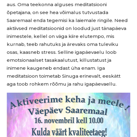
aus. Oma teekonna alguses meditatsiooni
õpetajana, on see hea võimalus tutvustada
Saaremaal enda tegemisi ka laiemale ringile. Need
aktiivsed meditatsioonid on loodud just tänapäeva
inimestele, kellel on väga kiire elutempo, mis
kurnab, teeb rahutuks ja ärevaks oma tuleviku
osas, kaasneb stress. Selline igapäevaelu loob
emotsionaalset tasakaalutust, killustatust ja
inimene kaugeneb endast üha enam. Iga
meditatsioon toimetab Sinuga erinevalt, eeskätt
aga toob rohkem rõõmu ja rahu igapäevaellu.