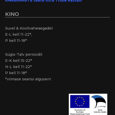
KINKEKAARTE saate osta Thule kassas!
KINO
Suvel & Koolivaheaegadel:
E-L kell 11-22*,
P kell 11-18*
Sügis-Talv perioodil:
E-K kell 15-22*
N-L kell 11-22*
P kell 11-18*
*viimase seansi alguseni