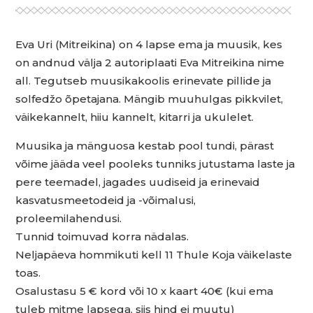
Eva Uri (Mitreikina) on 4 lapse ema ja muusik, kes
on andnud välja 2 autoriplaati Eva Mitreikina nime
all. Tegutseb muusikakoolis erinevate pillide ja
solfedžo õpetajana. Mängib muuhulgas pikkvilet,
väikekannelt, hiiu kannelt, kitarri ja ukulelet.
Muusika ja mänguosa kestab pool tundi, pärast
võime jääda veel pooleks tunniks jutustama laste ja
pere teemadel, jagades uudiseid ja erinevaid
kasvatusmeetodeid ja -võimalusi,
proleemilahendusi.
Tunnid toimuvad korra nädalas.
Neljapäeva hommikuti kell 11 Thule Koja väikelaste
toas.
Osalustasu 5 € kord või 10 x kaart 40€ (kui ema
tuleb mitme lapsega, siis hind ei muutu)