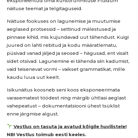
eksponeeritud oma kunstirühmituse Fluidum
näituse teemat ja telgitaguseid.
Näituse fookuses on lagunemise ja muutumise
aeglased protsessid – settinud mälestused ja
pinnase kihid, mis kujundavad uut tähendust. Kuigi
juured on lahti rebitud ja kodu määratlematu,
püsivad vanad jäljed ja seosed – hägusad, ent visalt
sidet otsivad. Lagunemine ei tähenda siin kadumist,
vaid teisenevat vormi – vaikset grammatikat, mille
kaudu luua uut keelt.
Isikunäitus koosneb seni koos eksponeerimata
varasematest töödest ning märgib ühtlasi aeglast
vahepeatust – dokumentatsiooni ühest tsüklist
enne järgmise algust.
Vestlus on tasuta ja avatud kõigile huvilistele!
NB! Vestlus toimub eesti keeles.