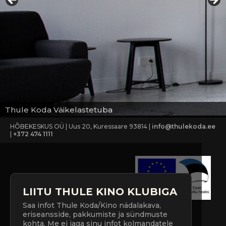
Thule Koda Väikelastetuba
HÕBEKESKUS OÜ | Uus 20, Kuressaare 93814 |
info@thulekoda.ee
|
+372 474 1111
LIITU THULE KINO KLUBIGA
Saa infot Thule Koda/Kino nädalakava,
eriseansside, pakkumiste ja sündmuste
kohta. Me ei jaga sinu infot kolmandatele