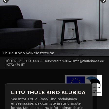
Thule Koda Väikelastetuba
HÕBEKESKUS OÜ | Uus 20, Kuressaare 93814 |
info@thulekoda.ee
|
+372 474 1111
LIITU THULE KINO KLUBIGA
Saa infot Thule Koda/Kino nädalakava,
eriseansside, pakkumiste ja sündmuste
kohta. Me ei jaga sinu infot kolmandatele