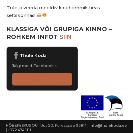
Tule ja veeda meeldiv kinohommik heas
seltskonnas!
KLASSIGA VÕI GRUPIGA KINNO –
ROHKEM INFOT
SIIN
Thule Koda
Jälgi meid Facebookis
Jälgi lehte
HÕBEKESKUS OÜ | Uus 20, Kuressaare 93814 |
info@thulekoda.ee
|
+372 474 1111