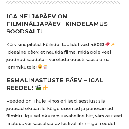
IGA NELJAPÄEV ON
FILMINÄLJAPÄEV– KINOELAMUS
SOODSALT!
Kõik kinopiletid, kõikidel toolidel vaid 4.50€!
Ideaalne päev, et nautida filme, mida pole veel
jõudnud vaadata – või elada uuesti kaasa oma
lemmikutele!
ESMALINASTUSTE PÄEV – IGAL
REEDEL!
Reeded on Thule Kinos erilised, sest just siis
jõuavad ekraanile kõige uuemad ja põnevamad
filmid! Olgu selleks rahvusvaheline hitt, värske Eesti
linateos või kaasahaarav festivalifilm – igal reedel