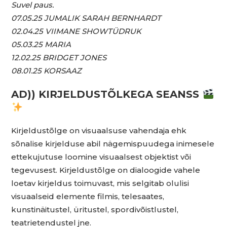
Suvel paus.
07.05.25 JUMALIK SARAH BERNHARDT
02.04.25 VIIMANE SHOWTÜDRUK
05.03.25 MARIA
12.02.25 BRIDGET JONES
08.01.25 KORSAAZ
AD)) KIRJELDUSTÕLKEGA SEANSS
Kirjeldustõlge on visuaalsuse vahendaja ehk
sõnalise kirjelduse abil nägemispuudega inimesele
ettekujutuse loomine visuaalsest objektist või
tegevusest. Kirjeldustõlge on dialoogide vahele
loetav kirjeldus toimuvast, mis selgitab olulisi
visuaalseid elemente filmis, telesaates,
kunstinäitustel, üritustel, spordivõistlustel,
teatrietendustel jne.