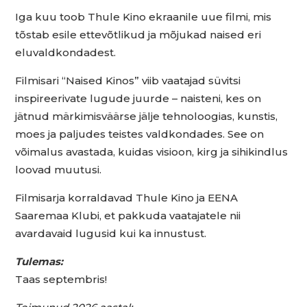
Iga kuu toob Thule Kino ekraanile uue filmi, mis
tõstab esile ettevõtlikud ja mõjukad naised eri
eluvaldkondadest.
Filmisari “Naised Kinos” viib vaatajad süvitsi
inspireerivate lugude juurde – naisteni, kes on
jätnud märkimisväärse jälje tehnoloogias, kunstis,
moes ja paljudes teistes valdkondades. See on
võimalus avastada, kuidas visioon, kirg ja sihikindlus
loovad muutusi.
Filmisarja korraldavad Thule Kino ja EENA
Saaremaa Klubi, et pakkuda vaatajatele nii
avardavaid lugusid kui ka innustust.
Tulemas:
Taas septembris!