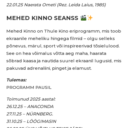
22.01.25 Naerata Ometi (Rez. Leida Laius, 1985)
MEHED KINNO SEANSS
Mehed Kinno on Thule Kino eriprogramm, mis toob
ekraanile meheliku hingega filmid – olgu selleks
põnevus, märul, sport või inspireerivad tõsielulood.
See on hea võimalus võtta aeg maha, haarata
sõbrad kaasa ja nautida suurel ekraanil lugusid, mis
pakuvad adrenaliini, pinget ja elamust.
Tulemas:
PROGRAMM PAUSIL
Toimunud 2025 aastal:
26.12.25 – ANACONDA
27.11.25 – NÜRNBERG.
31.10.25 – LÖÖGIMASIN