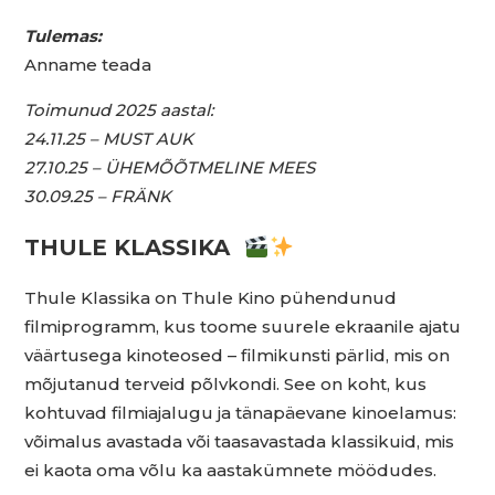
Tulemas:
Anname teada
Toimunud 2025 aastal:
24.11.25 – MUST AUK
27.10.25 – ÜHEMÕÕTMELINE MEES
30.09.25 – FRÄNK
THULE KLASSIKA
Thule Klassika on Thule Kino pühendunud
filmiprogramm, kus toome suurele ekraanile ajatu
väärtusega kinoteosed – filmikunsti pärlid, mis on
mõjutanud terveid põlvkondi. See on koht, kus
kohtuvad filmiajalugu ja tänapäevane kinoelamus:
võimalus avastada või taasavastada klassikuid, mis
ei kaota oma võlu ka aastakümnete möödudes.