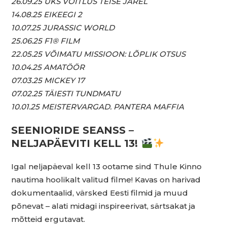
26.09.25 ÜKS VÕITLUS TEISE JÄREL
14.08.25 EIKEEGI 2
10.07.25 JURASSIC WORLD
25.06.25 F1® FILM
22.05.25 VÕIMATU MISSIOON: LÕPLIK OTSUS
10.04.25 AMATÖÖR
07.03.25 MICKEY 17
07.02.25 TÄIESTI TUNDMATU
10.01.25 MEISTERVARGAD. PANTERA MAFFIA
SEENIORIDE SEANSS –
NELJAPÄEVITI KELL 13!
Igal neljapäeval kell 13 ootame sind Thule Kinno
nautima hoolikalt valitud filme! Kavas on harivad
dokumentaalid, värsked Eesti filmid ja muud
põnevat – alati midagi inspireerivat, särtsakat ja
mõtteid ergutavat.