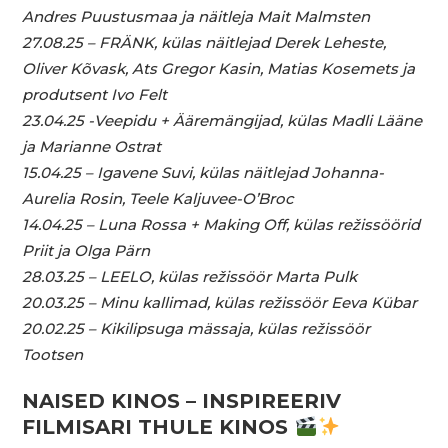
Andres Puustusmaa ja näitleja Mait Malmsten
27.08.25 – FRÄNK, külas näitlejad Derek Leheste,
Oliver Kõvask, Ats Gregor Kasin, Matias Kosemets ja
produtsent Ivo Felt
23.04.25 -Veepidu + Ääremängijad, külas Madli Lääne
ja Marianne Ostrat
15.04.25 – Igavene Suvi, külas näitlejad Johanna-
Aurelia Rosin, Teele Kaljuvee-O’Broc
14.04.25 – Luna Rossa + Making Off, külas režissöörid
Priit ja Olga Pärn
28.03.25 – LEELO, külas režissöör Marta Pulk
20.03.25 – Minu kallimad, külas režissöör Eeva Kübar
20.02.25 – Kikilipsuga mässaja, külas režissöör
Tootsen
NAISED KINOS – INSPIREERIV
FILMISARI THULE KINOS