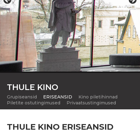
Thule Koda Väikelastetuba
THULE KINO
Grupiseansid
ERISEANSID
Kino piletihinnad
Piletite ostutingimused
Privaatsustingimused
THULE KINO ERISEANSID