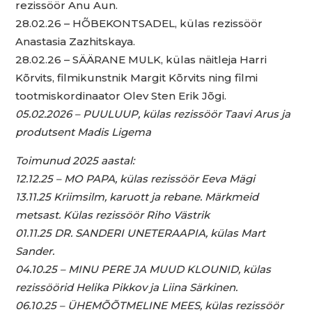
rezissöör Anu Aun.
28.02.26 – HÕBEKONTSADEL, külas rezissöör
Anastasia Zazhitskaya.
28.02.26 – SÄÄRANE MULK, külas näitleja Harri
Kõrvits, filmikunstnik Margit Kõrvits ning filmi
tootmiskordinaator Olev Sten Erik Jõgi.
05.02.2026 – PUULUUP, külas rezissöör Taavi Arus ja
produtsent Madis Ligema
Toimunud 2025 aastal:
12.12.25 – MO PAPA, külas rezissöör Eeva Mägi
13.11.25 Kriimsilm, karuott ja rebane. Märkmeid
metsast. Külas rezissöör Riho Västrik
01.11.25 DR. SANDERI UNETERAAPIA, külas Mart
Sander.
04.10.25 – MINU PERE JA MUUD KLOUNID, külas
rezissöörid Helika Pikkov ja Liina Särkinen.
06.10.25 – ÜHEMÕÕTMELINE MEES, külas rezissöör