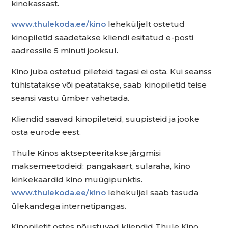
kinokassast.
www.thulekoda.ee/kino
leheküljelt ostetud
kinopiletid saadetakse kliendi esitatud e-posti
aadressile 5 minuti jooksul.
Kino juba ostetud pileteid tagasi ei osta. Kui seanss
tühistatakse või peatatakse, saab kinopiletid teise
seansi vastu ümber vahetada.
Kliendid saavad kinopileteid, suupisteid ja jooke
osta eurode eest.
Thule Kinos aktsepteeritakse järgmisi
maksemeetodeid: pangakaart, sularaha, kino
kinkekaardid kino müügipunktis.
www.thulekoda.ee/kino
leheküljel saab tasuda
ülekandega internetipangas.
Kinopiletit ostes nõustuvad kliendid Thule Kino