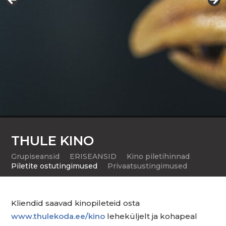
THULE KINO
Grupiseansid
ERISEANSID
Kino piletihinnad
Piletite ostutingimused
Privaatsustingimused
Kliendid saavad kinopileteid osta
www.thulekoda.ee/kino
leheküljelt ja kohapeal