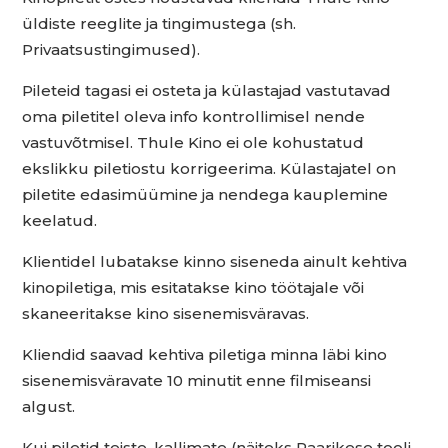
üldiste reeglite ja tingimustega (sh.
Privaatsustingimused).
Pileteid tagasi ei osteta ja külastajad vastutavad
oma piletitel oleva info kontrollimisel nende
vastuvõtmisel. Thule Kino ei ole kohustatud
ekslikku piletiostu korrigeerima. Külastajatel on
piletite edasimüümine ja nendega kauplemine
keelatud.
Klientidel lubatakse kinno siseneda ainult kehtiva
kinopiletiga, mis esitatakse kino töötajale või
skaneeritakse kino sisenemisväravas.
Kliendid saavad kehtiva piletiga minna läbi kino
sisenemisväravate 10 minutit enne filmiseansi
algust.
Kui piletid teiste, kallimate (näiteks Paarikese tooli