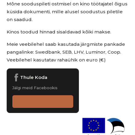
Mõne sooduspileti ostmisel on kino töötajatel õigus
küsida dokumenti, mille alusel soodustus piletile
on saadud.
Kinos toodud hinnad sisaldavad kõiki makse.
Meie veebilehel saab kasutada järgmiste pankade
pangalinke: Swedbank, SEB, LHV, Luminor, Coop.
Veebilehel kasutatav rahaühik on euro (€)
Thule Koda
Jälgi meid Facebookis
Jälgi lehte