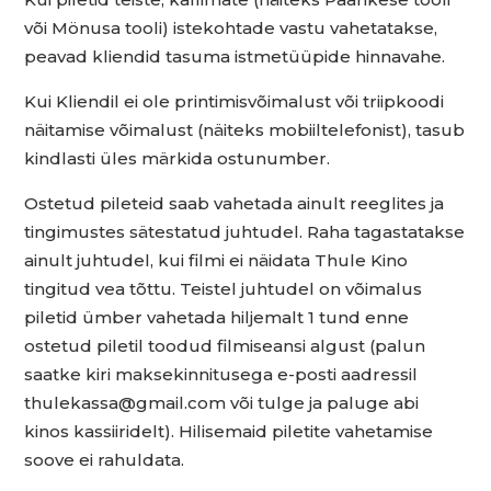
või Mönusa tooli) istekohtade vastu vahetatakse,
peavad kliendid tasuma istmetüüpide hinnavahe.
Kui Kliendil ei ole printimisvõimalust või triipkoodi
näitamise võimalust (näiteks mobiiltelefonist), tasub
kindlasti üles märkida ostunumber.
Ostetud pileteid saab vahetada ainult reeglites ja
tingimustes sätestatud juhtudel. Raha tagastatakse
ainult juhtudel, kui filmi ei näidata Thule Kino
tingitud vea tõttu. Teistel juhtudel on võimalus
piletid ümber vahetada hiljemalt 1 tund enne
ostetud piletil toodud filmiseansi algust (palun
saatke kiri maksekinnitusega e-posti aadressil
thulekassa@gmail.com või tulge ja paluge abi
kinos kassiiridelt). Hilisemaid piletite vahetamise
soove ei rahuldata.